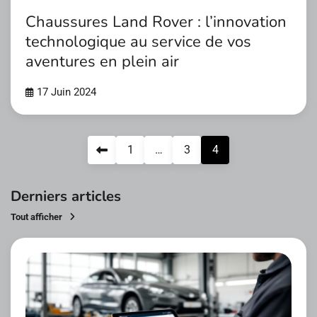
Chaussures Land Rover : l’innovation
technologique au service de vos
aventures en plein air
17 Juin 2024
Pagination
1
…
3
4
des
publications
Derniers articles
Tout afficher