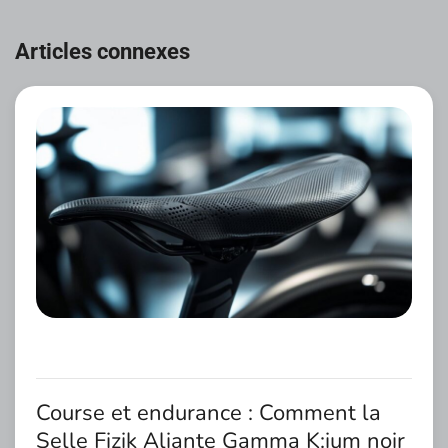
Navigation
de
Articles connexes
l’article
Course et endurance : Comment la
Selle Fizik Aliante Gamma K:ium noir