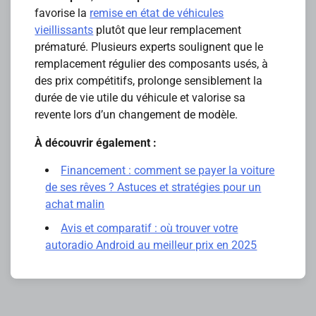
favorise la
remise en état de véhicules
vieillissants
plutôt que leur remplacement
prématuré. Plusieurs experts soulignent que le
remplacement régulier des composants usés, à
des prix compétitifs, prolonge sensiblement la
durée de vie utile du véhicule et valorise sa
revente lors d’un changement de modèle.
À découvrir également :
Financement : comment se payer la voiture
de ses rêves ? Astuces et stratégies pour un
achat malin
Avis et comparatif : où trouver votre
autoradio Android au meilleur prix en 2025